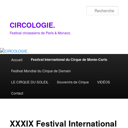
Aller
au
Rech
contenu
principal
CIRCOLOGIE.
Festival circassiens de Paris & Monaco.
Menu
Festival International du Cirque de Monte-Carlo
Accueil
principal
Festival Mondial du Cirque de Demain
LE CIRQUE DU SOLEIL
Souvenirs de Cirque
VIDÉOS
Contact
XXXIX Festival International