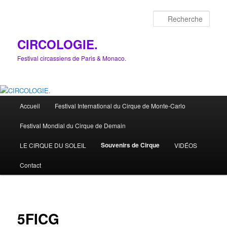
Aller
au
Rech
contenu
principal
CIRCOLOGIE.
Festival circassiens de Paris & Monaco.
Menu
Accueil
Festival International du Cirque de Monte-Carlo
principal
Festival Mondial du Cirque de Demain
Souvenirs de Cirque
LE CIRQUE DU SOLEIL
VIDÉOS
Contact
5FICG