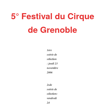
5° Festival du Cirque
de Grenoble
1ere
soirée de
sélection
: jeudi 23
novembre
2006
2sde
soirée de
sélection:
vendredi
24